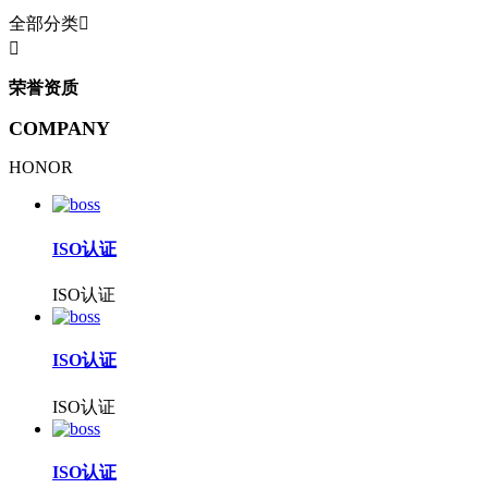
全部分类


荣誉资质
COMPANY
HONOR
ISO认证
ISO认证
ISO认证
ISO认证
ISO认证