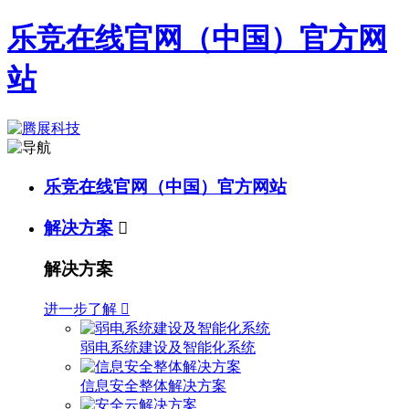
乐竞在线官网（中国）官方网
站
乐竞在线官网（中国）官方网站
解决方案

解决方案
进一步了解

弱电系统建设及智能化系统
信息安全整体解决方案