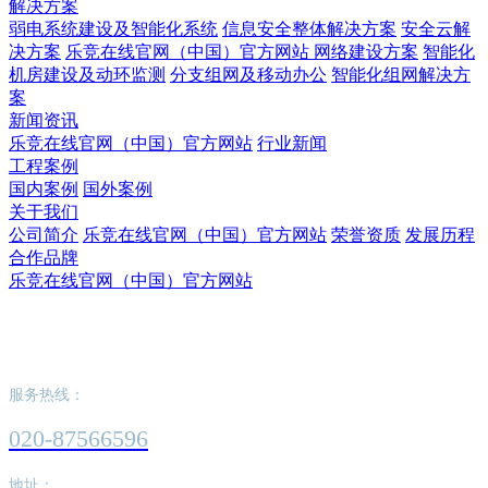
解决方案
弱电系统建设及智能化系统
信息安全整体解决方案
安全云解
决方案
乐竞在线官网（中国）官方网站 网络建设方案
智能化
机房建设及动环监测
分支组网及移动办公
智能化组网解决方
案
新闻资讯
乐竞在线官网（中国）官方网站
行业新闻
工程案例
国内案例
国外案例
关于我们
公司简介
乐竞在线官网（中国）官方网站
荣誉资质
发展历程
合作品牌
乐竞在线官网（中国）官方网站
乐竞在线官网（中国）官方网站
服务热线：
020-87566596
地址：