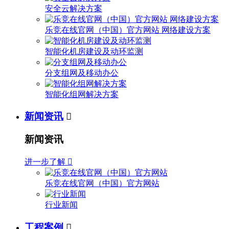
安全云解决方案
乐竞在线官网（中国）官方网站 网络建设方案
智能化机房建设及动环监测
分支组网及移动办公
智能化组网解决方案
新闻资讯

新闻资讯
进一步了解

乐竞在线官网（中国）官方网站
行业新闻
工程案例
