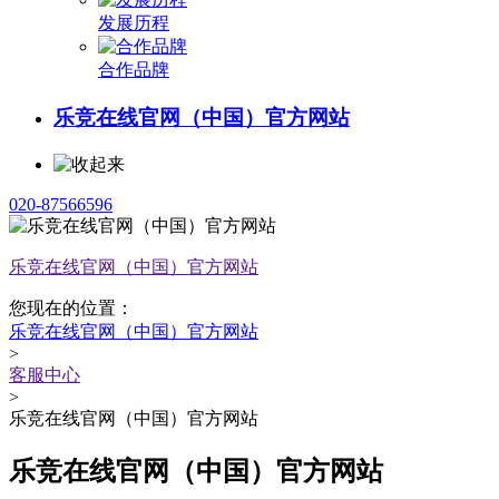
发展历程
合作品牌
乐竞在线官网（中国）官方网站
020-87566596
乐竞在线官网（中国）官方网站
您现在的位置：
乐竞在线官网（中国）官方网站
>
客服中心
>
乐竞在线官网（中国）官方网站
乐竞在线官网（中国）官方网站