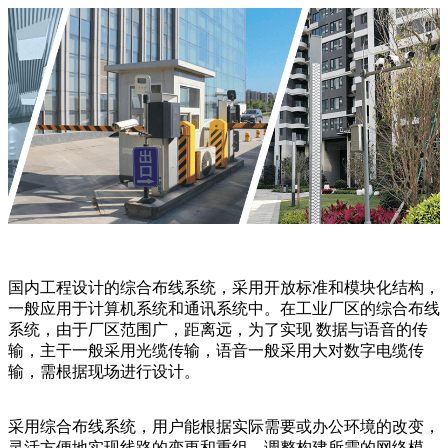
国内工程设计的综合布线系统，采用开放标准和模块化结构，
一般应用于计算机系统和通讯系统中。在工业厂区的综合布线
系统，由于厂区范围广，距离远，为了实现 数据与语音的传
输，主干一般采用光缆传输，语音一般采用大对数字电缆传
输，需根据现场进行设计。
采用综合布线系统，用户能根据实际需要或办公环境的改变，
灵活方便地实现线路的变更和重组，调整构建所需的网络模