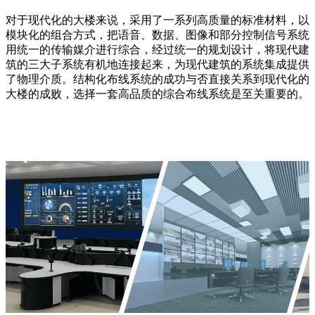
对于现代化的大楼来说，采用了一系列高质量的标准材料，以
模块化的组合方式，把语音、数据、图像和部分控制信号系统
用统一的传输媒介进行综合，经过统一的规划设计，将现代建
筑的三大子系统有机地连接起来，为现代建筑的系统集成提供
了物理介质。结构化布线系统的成功与否直接关系到现代化的
大楼的成败，选择一套高品质的综合布线系统是至关重要的。