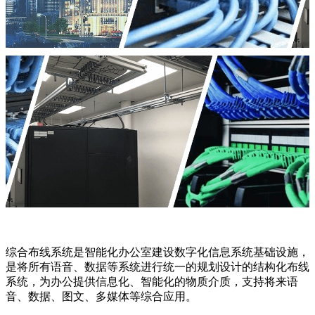
综合布线系统是智能化办公室建设数字化信息系统基础设施，
是将所有语音、数据等系统进行统一的规划设计的结构化布线
系统，为办公提供信息化、智能化的物质介质，支持将来语
音、数据、图文、多媒体等综合应用。